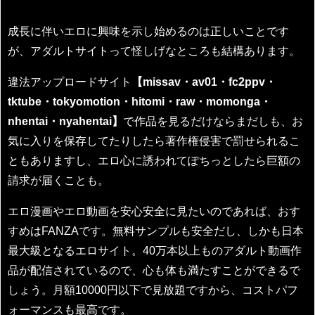
成長に伴いエロに興味を示し始めるのは正しいことです
が、アダルトサイトって怪しげなところも結構あります。
違法アップロードサイト
【missav・av01・fc2ppv・
tktube・tokyomotion・hitomi・raw・momonga・
nhentai・nyahentai】
で作品を見るだけならまだしも、お
気に入りを保存してたりしたら著作権侵害で罰せられるこ
ともありますし、エロ心に誘われてぽちっとしたら巨額の
請求が届くことも。
エロ漫画やエロ動画を安心安全に見たいのであれば、おす
すめはFANZAです。無料サンプルも安全だし、しかも日本
最大級となるエロサイト。40万本以上ものアダルト動画作
品が配信されているので、心も体も満たすことができるで
しょう。月額10000円以下で見放題ですから、コストパフ
ォーマンスも最高です。