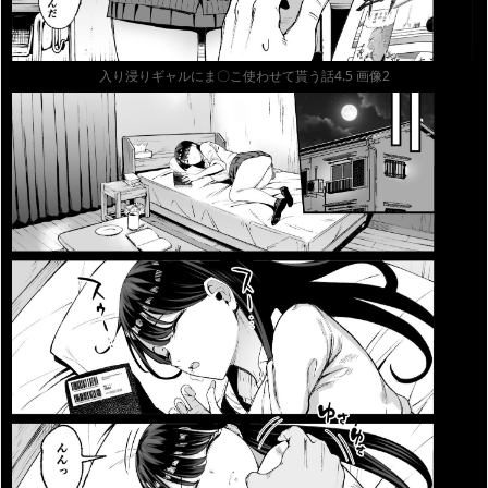
入り浸りギャルにま〇こ使わせて貰う話4.5 画像2