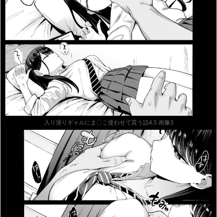
入り浸りギャルにま〇こ使わせて貰う話4.5 画像3