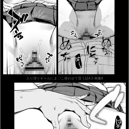
入り浸りギャルにま〇こ使わせて貰う話4.5 画像8