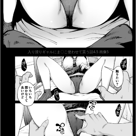
入り浸りギャルにま〇こ使わせて貰う話4.5 画像5