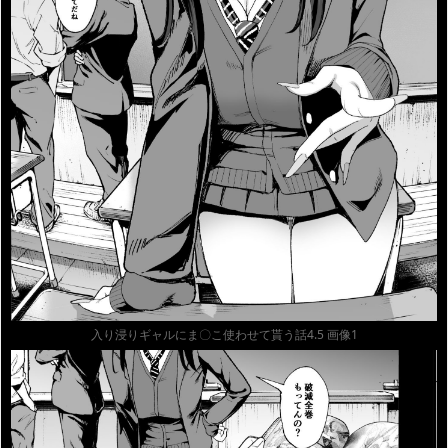
入り浸りギャルにま〇こ使わせて貰う話4.5 画像1