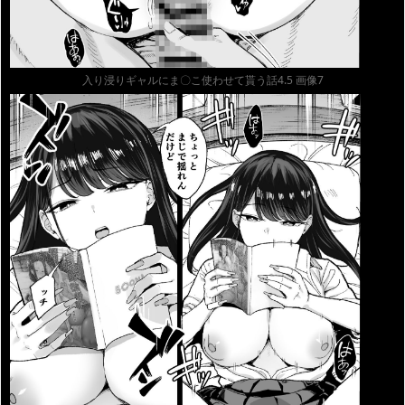
入り浸りギャルにま〇こ使わせて貰う話4.5 画像7