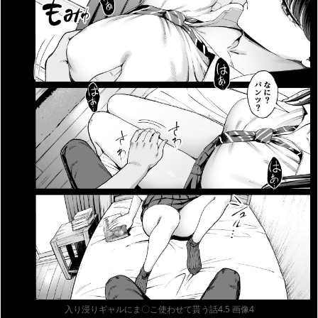
入り浸りギャルにま〇こ使わせて貰う話4.5 画像4