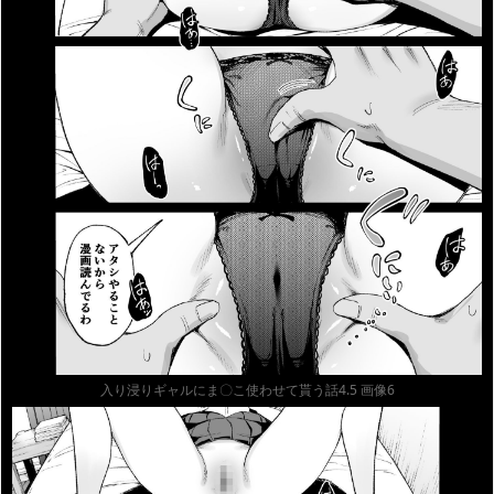
入り浸りギャルにま〇こ使わせて貰う話4.5 画像6