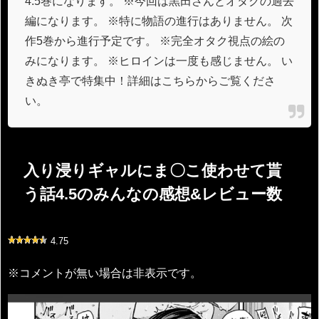
4.5巻になります。 ※今回は黒田さんとオタクの過去
編になります。 ※特に物語の進行はありません。 次
作5巻から進行予定です。 ※完全オタク視点の絵の
みになります。 ※ヒロインは一度も感じません。 い
きぬき亭で特集中！詳細はこちらからご覧くださ
い。
入り浸りギャルにま〇こ使わせて貰
う話4.5のみんなの感想&レビュー数
4.75
※コメントが無い場合は非表示です。