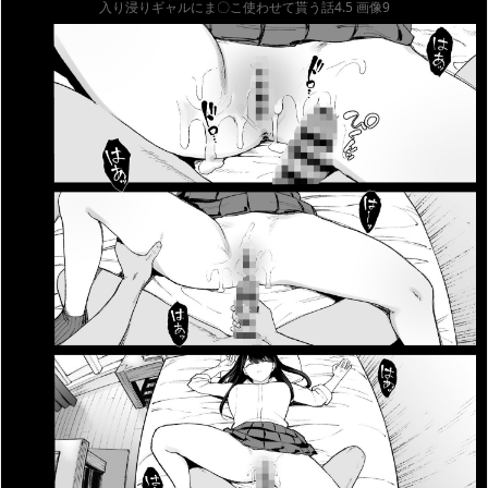
入り浸りギャルにま〇こ使わせて貰う話4.5 画像9